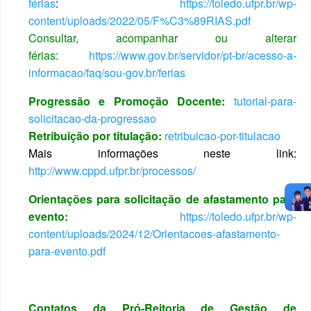
férias
:
https://toledo.ufpr.br/wp-
content/uploads/2022/05/F%C3%89RIAS.pdf
Consultar, acompanhar ou alterar
férias:
https://www.gov.br/servidor/pt-br/acesso-a-
informacao/faq/sou-gov.br/ferias
Progressão e Promoção Docente:
tutorial-para-
solicitacao-da-progressao
Retribuição por titulação:
retribuicao-por-titulacao
M
ais informações neste link:
http://www.cppd.ufpr.br/processos/
Orientações para solicitação de afastamento para
evento:
https://toledo.ufpr.br/wp-
content/uploads/2024/12/Orientacoes-afastamento-
para-evento.pdf
Contatos da Pró-Reitoria de Gestão de