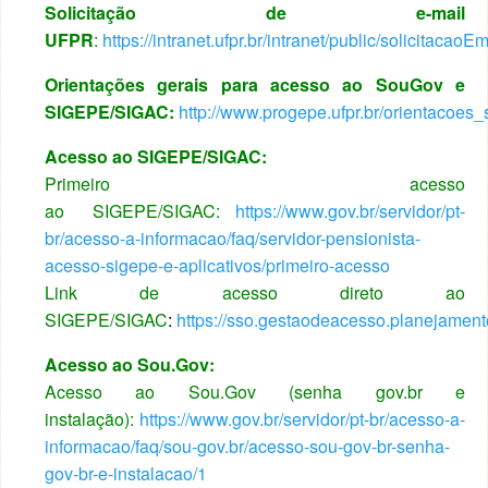
Solicitação de e-mail
UFPR
:
https://intranet.ufpr.br/intranet/public/solicitaca
Orientações gerais para acesso ao SouGov e
SIGEPE/SIGAC:
http://www.progepe.ufpr.br/orientacoe
Acesso ao SIGEPE/SIGAC:
Primeiro acesso
ao
SIGEPE/SIGAC:
https://www.gov.br/servidor/pt-
br/acesso-a-informacao/faq/servidor-pensionista-
acesso-sigepe-e-aplicativos/primeiro-acesso
Link de acesso direto ao
SIGEPE/SIGAC
:
https://sso.gestaodeacesso.planejament
Acesso ao Sou.Gov:
Acesso ao Sou.Gov (senha gov.br e
instalação):
https://www.gov.br/servidor/pt-br/acesso-a-
informacao/faq/sou-gov.br/acesso-sou-gov-br-senha-
gov-br-e-instalacao/1