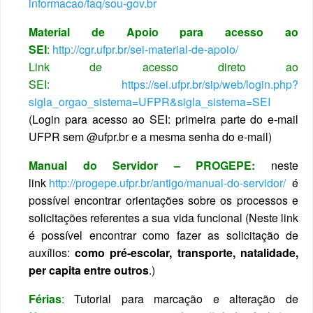
informacao/faq/sou-gov.br
Material de Apoio para acesso ao
SEI
:
http://cgr.ufpr.br/sei-material-de-apoio/
Link de acesso direto ao
SEI:
https://sei.ufpr.br/sip/web/login.php?
sigla_orgao_sistema=UFPR&sigla_sistema=SEI
(Login para acesso ao SEI: primeira parte do e-mail
UFPR sem @ufpr.br e a mesma senha do e-mail)
Manual do Servidor – PROGEPE:
neste
link
http://progepe.ufpr.br/antigo/manual-do-servidor/
é
possível encontrar orientações sobre os processos e
solicitações referentes a sua vida funcional (Neste link
é possível encontrar como fazer as solicitação de
auxílios:
como pré-escolar, transporte, natalidade,
per capita entre outros
.)
Férias
:
Tutorial para marcação e alteração de