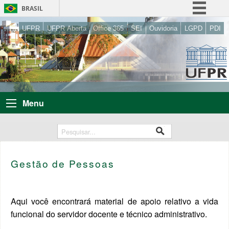
BRASIL
Simplifique!
UFPR
UFPR Aberta
Office 365
SEI
Ouvidoria
LGPD
PDI
Comunica BR
Participe
Acesso à informação
Legislação
Menu
Canais
Gestão de Pessoas
Aqui você encontrará material de apoio relativo a vida
funcional do servidor docente e técnico administrativo.