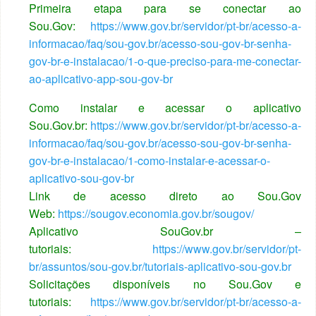
Primeira etapa para se conectar ao
Sou.Gov:
https://www.gov.br/servidor/pt-br/acesso-a-
informacao/faq/sou-gov.br/acesso-sou-gov-br-senha-
gov-br-e-instalacao/1-o-que-preciso-para-me-conectar-
ao-aplicativo-app-sou-gov-br
Como instalar e acessar o aplicativo
Sou.Gov.br:
https://www.gov.br/servidor/pt-br/acesso-a-
informacao/faq/sou-gov.br/acesso-sou-gov-br-senha-
gov-br-e-instalacao/1-como-instalar-e-acessar-o-
aplicativo-sou-gov-br
Link de acesso direto ao Sou.Gov
Web:
https://sougov.economia.gov.br/sougov/
Aplicativo SouGov.br –
tutoriais:
https://www.gov.br/servidor/pt-
br/assuntos/sou-gov.br/tutoriais-aplicativo-sou-gov.br
Solicitações disponíveis no Sou.Gov e
tutoriais:
https://www.gov.br/servidor/pt-br/acesso-a-