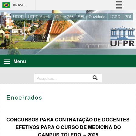
BRASIL
Simplifique!
UFPR
UFPR Aberta
Office 365
SEI
Ouvidoria
LGPD
PDI
Comunica BR
Participe
Acesso à informação
Legislação
Menu
Canais
Encerrados
CONCURSOS PARA CONTRATAÇÃO DE DOCENTES
EFETIVOS PARA O CURSO DE MEDICINA DO
CAMPUS TOLEDO – 2025