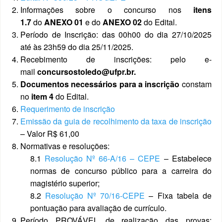
Informações sobre o concurso nos
itens
1.7
do
ANEXO 01
e do
ANEXO 02
do
Edital.
Período de Inscrição: das 00h00 do dia 27/10/2025
até às 23h59 do dia 25/11/2025.
Recebimento de inscrições: pelo e-
mail
concursostoledo@ufpr.br.
Documentos necessários para a inscrição
constam
no
item 4
do Edital.
Requerimento de inscrição
Emissão da guia de recolhimento da taxa de inscrição
– Valor R$ 61,00
Normativas e resoluções:
8.1
Resolução Nº 66-A/16 – CEPE
– Estabelece
normas de concurso público para a carreira do
magistério superior;
8.2
Resolução Nº 70/16-CEPE
– Fixa tabela de
pontuação para avaliação de currículo.
Período PROVÁVEL de realização das provas: