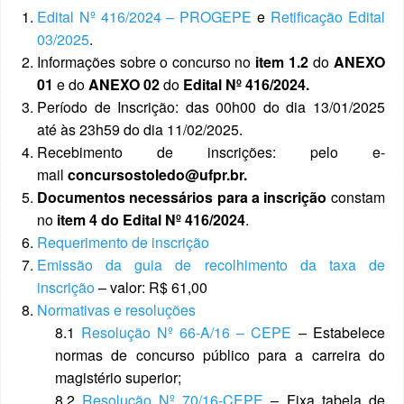
Edital Nº 416/2024 – PROGEPE
e
Retificação Edital
03/2025
.
Informações sobre o concurso no
item 1.2
do
ANEXO
01
e do
ANEXO 02
do
Edital Nº 416/2024.
Período de Inscrição: das 00h00 do dia 13/01/2025
até às 23h59 do dia 11/02/2025.
Recebimento de inscrições: pelo e-
mail
concursostoledo@ufpr.br.
Documentos necessários para a inscrição
constam
no
item 4 do Edital Nº 416/2024
.
Requerimento de inscrição
Emissão da guia de recolhimento da taxa de
inscrição
– valor: R$ 61,00
Normativas e resoluções
8.1
Resolução Nº 66-A/16 – CEPE
– Estabelece
normas de concurso público para a carreira do
magistério superior;
8.2
Resolução Nº 70/16-CEPE
– Fixa tabela de