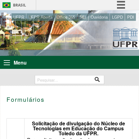
BRASIL
Simplifique!
UFPR
UFPR Aberta
Office 365
SEI
Ouvidoria
LGPD
PDI
Comunica BR
Participe
Acesso à informação
Legislação
Menu
Canais
Formulários
Solicitação de divulgação do Núcleo de
Tecnologias em Educação do Campus
Toledo da UFPR.