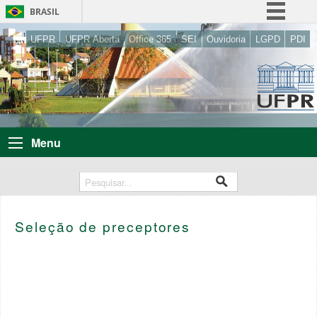
BRASIL
Simplifique!
UFPR
UFPR Aberta
Office 365
SEI
Ouvidoria
LGPD
PDI
Comunica BR
Participe
Acesso à informação
Legislação
Menu
Canais
Seleção de preceptores