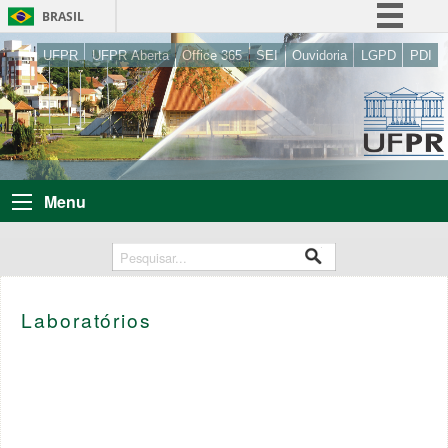
BRASIL
Simplifique!
UFPR
UFPR Aberta
Office 365
SEI
Ouvidoria
LGPD
PDI
Comunica BR
Participe
Acesso à informação
Legislação
Menu
Canais
Laboratórios