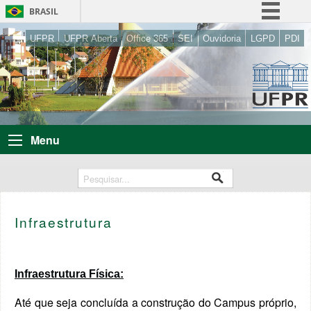
BRASIL
Simplifique!
UFPR
UFPR Aberta
Office 365
SEI
Ouvidoria
LGPD
PDI
Comunica BR
Participe
Acesso à informação
Legislação
Menu
Canais
Infraestrutura
Infraestrutura Física:
Até que seja concluída a construção do Campus próprio,