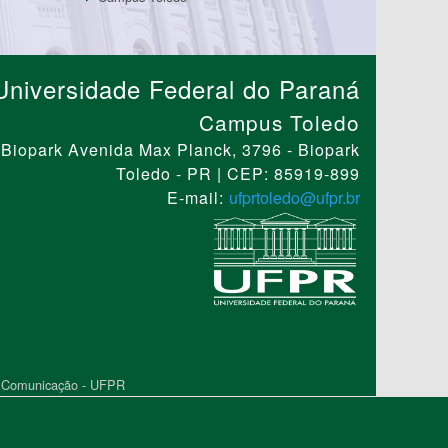
Universidade Federal do Paraná
Campus Toledo
Biopark Avenida Max Planck, 3796 - Biopark
Toledo - PR | CEP: 85919-899
E-mail:
ufprtoledo@ufpr.br
 e Comunicação - UFPR