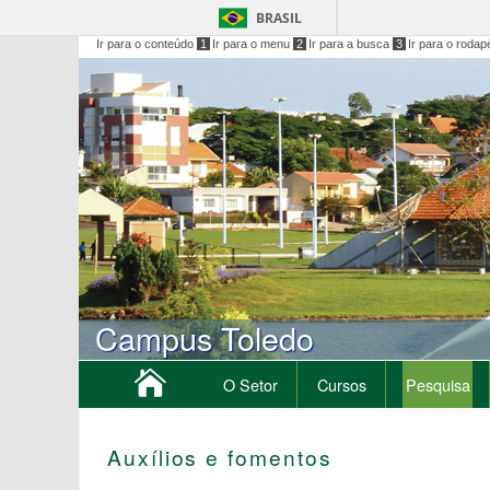
BRASIL
Ir para o conteúdo
1
Ir para o menu
2
Ir para a busca
3
Ir para o rodap
Campus Toledo
O Setor
Cursos
Pesquisa
Auxílios e fomentos