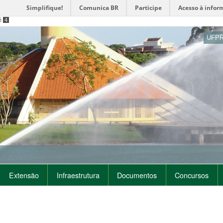
Simplifique!
Comunica BR
Participe
Acesso à infor
é
4
UFP
Extensão
Infraestrutura
Documentos
Concursos