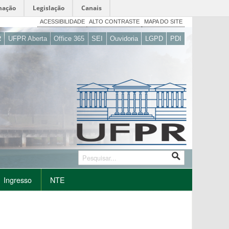
mação
Legislação
Canais
ACESSIBILIDADE
ALTO CONTRASTE
MAPA DO SITE
R
UFPR Aberta
Office 365
SEI
Ouvidoria
LGPD
PDI
Ingresso
NTE