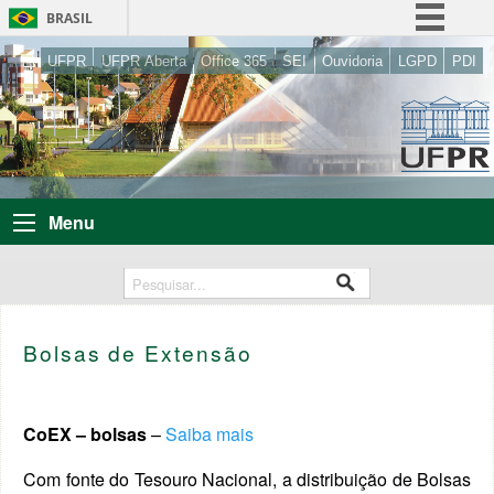
BRASIL
Simplifique!
UFPR
UFPR Aberta
Office 365
SEI
Ouvidoria
LGPD
PDI
Comunica BR
Participe
Acesso à informação
Legislação
Menu
Canais
Bolsas de Extensão
CoEX – bolsas
–
Saiba mais
Com fonte do Tesouro Nacional, a distribuição de Bolsas