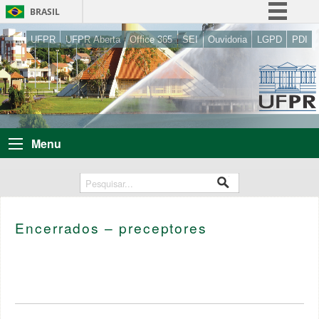
BRASIL
Simplifique!
UFPR
UFPR Aberta
Office 365
SEI
Ouvidoria
LGPD
PDI
Comunica BR
Participe
Acesso à informação
Legislação
Menu
Canais
Encerrados – preceptores