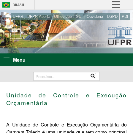
BRASIL
Simplifique!
UFPR
UFPR Aberta
Office 365
SEI
Ouvidoria
LGPD
PDI
Comunica BR
Participe
Acesso à informação
Legislação
Menu
Canais
Unidade de Controle e Execução
Orçamentária
A Unidade de Controle e Execução Orçamentária do
Campus
Toledo é uma unidade que tem como principal