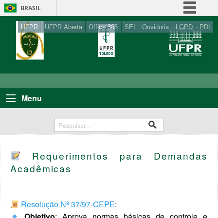
BRASIL
Simplifique!
UFPR
UFPR Aberta
Office 365
SEI
Ouvidoria
LGPD
PDI
Comunica BR
Participe
Acesso à informação
Legislação
Menu
Canais
Requerimentos para Demandas
Acadêmicas
Resolução Nº 37/97-CEPE
:
Objetivo
: Aprova normas básicas de controle e