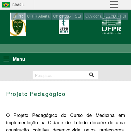
BRASIL
Simplifique!
UFPR
UFPR Aberta
Office 365
SEI
Ouvidoria
LGPD
PDI
Comunica BR
Participe
Acesso à informação
Legislação
Menu
Canais
Projeto Pedagógico
O Projeto Pedagógico do Curso de Medicina em
implementação na Cidade de Toledo decorre de uma
construção coletiva desenvolvida pelos professores,