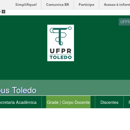
Simplifique!
Comunica BR
Participe
Acesso à infor
é
4
UFP
us Toledo
cretaria Acadêmica
Grade | Corpo Docente
Discentes