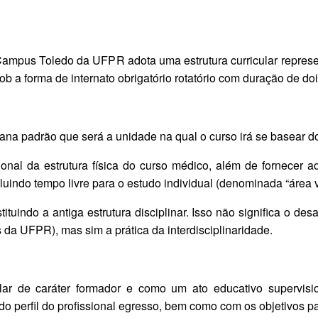
ampus Toledo da UFPR adota uma estrutura curricular repres
ob a forma de internato obrigatório rotatório com duração de do
na padrão que será a unidade na qual o curso irá se basear do
ional da estrutura física do curso médico, além de fornecer
cluindo tempo livre para o estudo individual (denominada “área v
tituindo a antiga estrutura disciplinar. Isso não significa o d
s da UFPR), mas sim a prática da interdisciplinaridade.
lar de caráter formador e como um ato educativo supervisi
 perfil do profissional egresso, bem como com os objetivos p