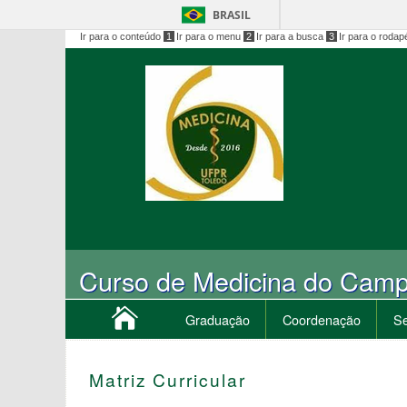
BRASIL
Ir para o conteúdo
1
Ir para o menu
2
Ir para a busca
3
Ir para o rodap
Curso de Medicina do Camp
Graduação
Coordenação
Se
Matriz Curricular