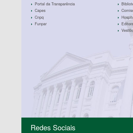
Portal da Transparência
Biblio
Capes
Comiss
Cnpq
Hospit
Funpar
Edito
Vestib
Redes Sociais