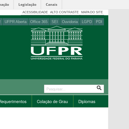
mação
Legislação
Canais
ACESSIBILIDADE
ALTO CONTRASTE
MAPA DO SITE
R
UFPR Aberta
Office 365
SEI
Ouvidoria
LGPD
PDI
Requerimentos
Colação de Grau
Diplomas