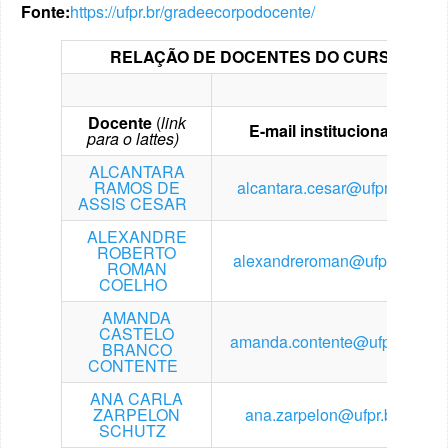
Fonte:
https://ufpr.br/gradeecorpodocente/
RELAÇÃO DE DOCENTES DO CURSO DE MED
Docente
(
link
E-mail institucional
para o lattes)
ALCANTARA
RAMOS DE
alcantara.cesar@ufpr.br
ASSIS CESAR
ALEXANDRE
ROBERTO
alexandreroman@ufpr.br
ROMAN
COELHO
AMANDA
CASTELO
amanda.contente@ufpr.br
BRANCO
CONTENTE
ANA CARLA
ZARPELON
ana.zarpelon@ufpr.br
SCHUTZ