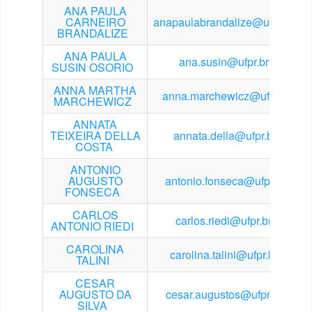
ANA PAULA
CARNEIRO
anapaulabrandalize@ufpr.br
BRANDALIZE
ANA PAULA
ana.susin@ufpr.br
SUSIN OSORIO
ANNA MARTHA
anna.marchewicz@ufpr.br
MARCHEWICZ
ANNATA
TEIXEIRA DELLA
annata.della@ufpr.br
COSTA
ANTONIO
AUGUSTO
antonio.fonseca@ufpr.br
FONSECA
CARLOS
carlos.riedi@ufpr.br
ANTONIO RIEDI
CAROLINA
carolina.talini@ufpr.br
TALINI
CESAR
AUGUSTO DA
cesar.augustos@ufpr.br
SILVA