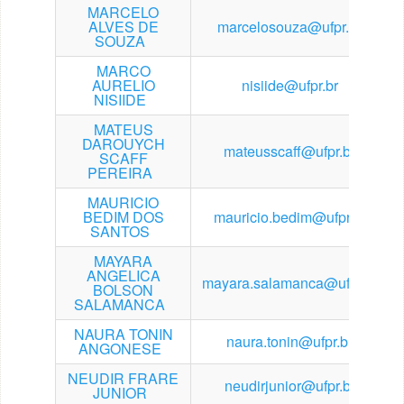
MARCELO
ALVES DE
marcelosouza@ufpr.br
SOUZA
MARCO
AURELIO
nisiide@ufpr.br
NISIIDE
MATEUS
DAROUYCH
mateusscaff@ufpr.br
SCAFF
PEREIRA
MAURICIO
BEDIM DOS
mauricio.bedim@ufpr.br
SANTOS
MAYARA
ANGELICA
mayara.salamanca@ufpr.br
BOLSON
SALAMANCA
NAURA TONIN
naura.tonin@ufpr.br
ANGONESE
NEUDIR FRARE
neudirjunior@ufpr.br
JUNIOR