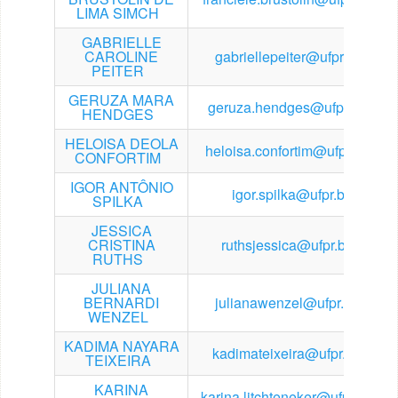
LIMA SIMCH
GABRIELLE
CAROLINE
gabriellepeiter@ufpr.br
PEITER
GERUZA MARA
geruza.hendges@ufpr.br
HENDGES
HELOISA DEOLA
heloisa.confortim@ufpr.br
CONFORTIM
IGOR ANTÔNIO
igor.spilka@ufpr.br
SPILKA
JESSICA
CRISTINA
ruthsjessica@ufpr.br
RUTHS
JULIANA
BERNARDI
julianawenzel@ufpr.br
WENZEL
KADIMA NAYARA
kadimateixeira@ufpr.br
TEIXEIRA
KARINA
karina.litchteneker@ufpr.br