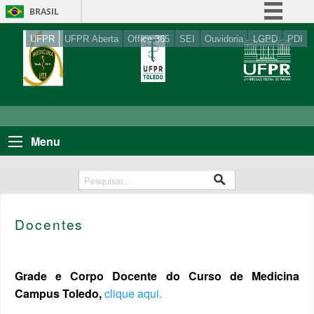
BRASIL
Simplifique!
UFPR
UFPR Aberta
Office 365
SEI
Ouvidoria
LGPD
PDI
Comunica BR
Participe
Acesso à informação
Legislação
Menu
Canais
Docentes
Grade e Corpo Docente do Curso de Medicina
Campus Toledo,
clique aqui.