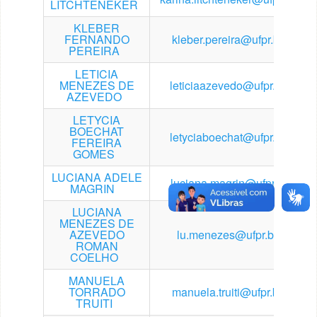
LITCHTENEKER
KLEBER
FERNANDO
kleber.pereira@ufpr.br
PEREIRA
LETICIA
MENEZES DE
leticiaazevedo@ufpr.br
AZEVEDO
LETYCIA
BOECHAT
letyciaboechat@ufpr.br
FEREIRA
GOMES
LUCIANA ADELE
luciana.magrin@ufpr.br
MAGRIN
LUCIANA
MENEZES DE
AZEVEDO
lu.menezes@ufpr.br
ROMAN
COELHO
MANUELA
TORRADO
manuela.truiti@ufpr.br
TRUITI