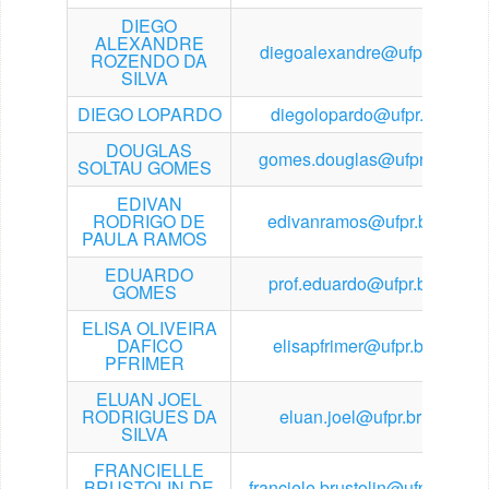
DIEGO
ALEXANDRE
diegoalexandre@ufpr.br
ROZENDO DA
SILVA
DIEGO LOPARDO
diegolopardo@ufpr.br
DOUGLAS
gomes.douglas@ufpr.br
SOLTAU GOMES
EDIVAN
RODRIGO DE
edivanramos@ufpr.br
PAULA RAMOS
EDUARDO
prof.eduardo@ufpr.br
GOMES
ELISA OLIVEIRA
DAFICO
elisapfrimer@ufpr.br
PFRIMER
ELUAN JOEL
RODRIGUES DA
eluan.joel@ufpr.br
SILVA
FRANCIELLE
BRUSTOLIN DE
franciele.brustolin@ufpr.br