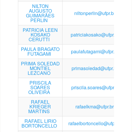
NILTON
AUGUSTO
niltonperlin@ufpr.br
GUIMARÃES
PERLIN
PATRICIA LEEN
KOSAKO
patriciakosako@ufpr.br
CERUTTI
PAULA BRAGATO
paulafutagami@ufpr.br
FUTAGAMI
PRIMA SOLEDAD
MONTIEL
primasoledad@ufpr.br
LEZCANO
PRISCILA
SOARES
priscila.soares@ufpr.br
OLIVEIRA
RAFAEL
KRIEGER
rafaelkma@ufpr.br
MARTINS
RAFAEL LIRIO
rafaelbortoncello@ufpr.br
BORTONCELLO