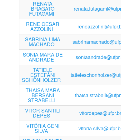
RENATA
BRAGATO
renata.futagami@ufpr.br
FUTAGAMI
RENE CESAR
reneazzolini@ufpr.br
AZZOLINI
SABRINA LIMA
sabrinamachado@ufpr.br
MACHADO
SONIA MARA DE
soniaandrade@ufpr.br
ANDRADE
TATIELE
ESTEFÂNI
tatieleschonholzer@ufpr.br
SCHÖNHOLZER
THAISA MARA
BERSANI
thaisa.strabelli@ufpr.br
STRABELLI
VITOR SANTILI
vitordepes@ufpr.br
DEPES
VITÓRIA CENI
vitoria.silva@ufpr.br
SILVA